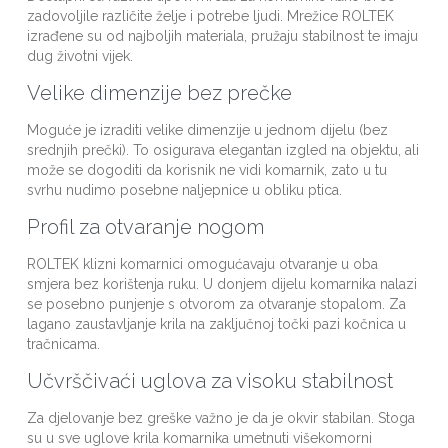
zadovoljile različite želje i potrebe ljudi. Mrežice ROLTEK
izrađene su od najboljih materiala, pružaju stabilnost te imaju
dug životni vijek.
Velike dimenzije bez prečke
Moguće je izraditi velike dimenzije u jednom dijelu (bez
srednjih prečki). To osigurava elegantan izgled na objektu, ali
može se dogoditi da korisnik ne vidi komarnik, zato u tu
svrhu nudimo posebne naljepnice u obliku ptica.
Profil za otvaranje nogom
ROLTEK klizni komarnici omogućavaju otvaranje u oba
smjera bez korištenja ruku. U donjem dijelu komarnika nalazi
se posebno punjenje s otvorom za otvaranje stopalom. Za
lagano zaustavljanje krila na zaključnoj točki pazi kočnica u
tračnicama.
Učvrščivaći uglova za visoku stabilnost
Za djelovanje bez greške važno je da je okvir stabilan. Stoga
su u sve uglove krila komarnika umetnuti višekomorni