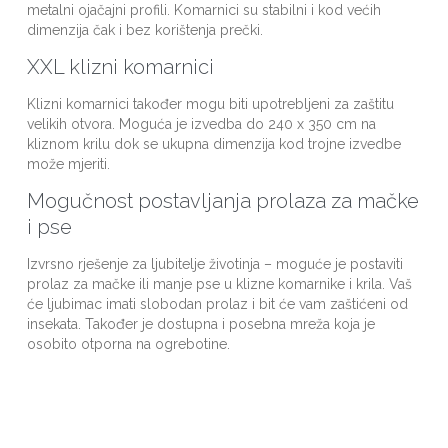
metalni ojačajni profili. Komarnici su stabilni i kod većih
dimenzija čak i bez korištenja prečki.
XXL klizni komarnici
Klizni komarnici također mogu biti upotrebljeni za zaštitu
velikih otvora. Moguća je izvedba do 240 x 350 cm na
kliznom krilu dok se ukupna dimenzija kod trojne izvedbe
može mjeriti.
Mogučnost postavljanja prolaza za mačke
i pse
Izvrsno rješenje za ljubitelje životinja – moguće je postaviti
prolaz za mačke ili manje pse u klizne komarnike i krila. Vaš
će ljubimac imati slobodan prolaz i bit će vam zaštićeni od
insekata. Također je dostupna i posebna mreža koja je
osobito otporna na ogrebotine.