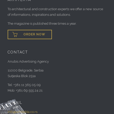
To architectural and construction experts we offer a new source
of informations, inspirations and solutions.
The magazine is published three times a year.

ORDER NOW
CONTACT
Anubis Advertising Agency
11000 Belgrade, Serbia
Sutjeska Blok 251a
Tel: +381 11 365 05 09
Mob: +381 69 555 24 21
E-MAIL
info@arhitekta.co.rs