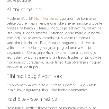
široke površine.
Klizni komarnici
Moderni
ROLTEK klizni komarnic
i uglavnom se koriste za
velike otvore, naprimjer panoramske stijene, zimske vrtove te
prelaze na balkon ili terasu. Moguća je jednokrilna, dvokrilna
i trokrilna izvedba sistema. Potrebno je vrlo malo dubine za
instalaciju pa se često kombiniraju s većim roletama i
vanjskim žaluzinama. Budući da je moguće izraditi veliku
veličinu bez međuslojeva, jasan pogled prema vani je
zagarantiran. Upravljanje kliznim komarnicima izuzetno je
jednostavno- pomicanjem krila ulijevo ili udesno. Za još više
mogućnosti upravljanja, ručke ili profil za otvaranje s nogom
također su dostupni.
Tihi rad i dug životni vek
Krilo komarnika kreće se duž staze s pomoću kugličastih
ležaja, koji osiguravaju tiho i lako kretanje komarnika.
Različite vrste mrežica
Dostupni su različiti tipovi mreža za komarnike kako bi se