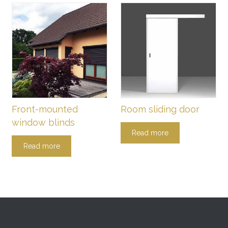
Front-mounted
Room sliding door
window blinds
Read more
Read more