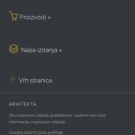

Proizvodi »

Naša izdanja »

Vrh stranice
ARHITEKTA
Stručnjacima u oblasti graditeljstva, nudimo novi izvor
informacija, inspiracija i rešenja.
Časopis izlazi tri puta godišnje.