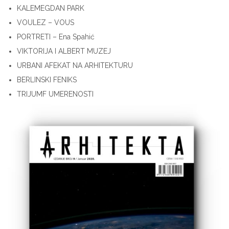
KALEMEGDAN PARK
VOULEZ – VOUS
PORTRETI – Ena Spahić
VIKTORIJA I ALBERT MUZEJ
URBANI AFEKAT NA ARHITEKTURU
BERLINSKI FENIKS
TRIJUMF UMERENOSTI