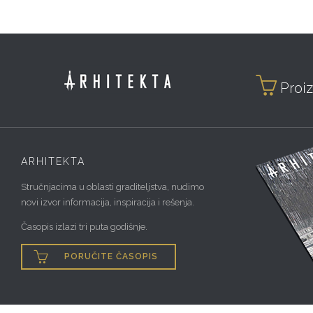

Proiz
ARHITEKTA
Stručnjacima u oblasti graditeljstva, nudimo
novi izvor informacija, inspiracija i rešenja.
Časopis izlazi tri puta godišnje.

PORUČITE ČASOPIS