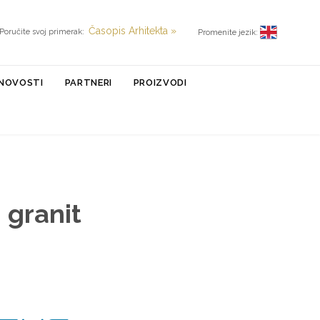
Časopis Arhitekta »
Poručite svoj primerak:
Promenite jezik:
NOVOSTI
PARTNERI
PROIZVODI
 granit