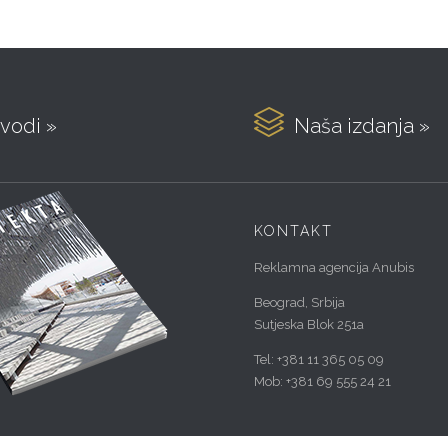

vodi »
Naša izdanja »
KONTAKT
Reklamna agencija Anubis
Beograd, Srbija
Sutjeska Blok 251a
Tel: +381 11 365 05 09
Mob: +381 69 555 24 21