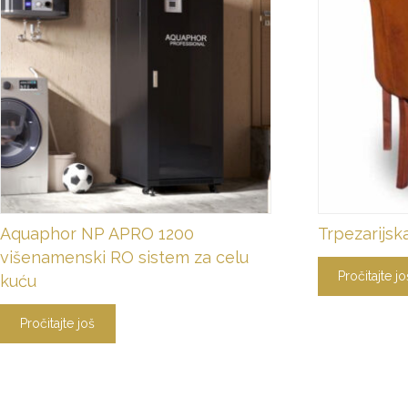
Aquaphor NP APRO 1200
Trpezarijsk
višenamenski RO sistem za celu
Pročitajte jo
kuću
Pročitajte još