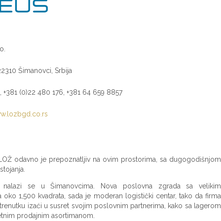
o.
22310 Šimanovci, Srbija
, +381 (0)22 480 176, +381 64 659 8857
w.lozbgd.co.rs
OŽ odavno je prepoznatljiv na ovim prostorima, sa dugogodišnjom
tojanja.
 nalazi se u Šimanovcima. Nova poslovna zgrada sa velikim
ko 1,500 kvadrata, sada je moderan logistički centar, tako da firma
renutku izaći u susret svojim poslovnim partnerima, kako sa lagerom
letnim prodajnim asortimanom.