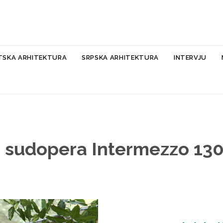
Skip
TSKA ARHITEKTURA
SRPSKA ARHITEKTURA
INTERVJU
to
content
 sudopera Intermezzo 130