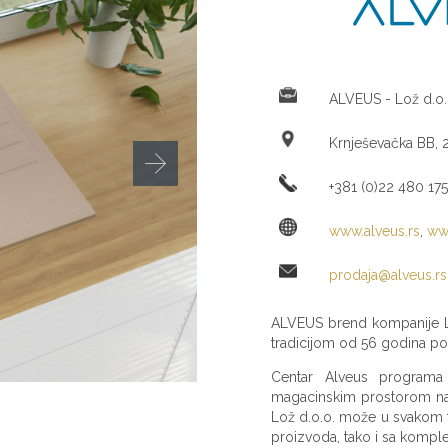
ALVEUS - Lož d.o.
Krnješevačka BB, 
+381 (0)22 480 175
www.alveus.rs
,
ww
prodaja@alveus.rs
ALVEUS brend kompanije L
tradicijom od 56 godina pos
Centar Alveus programa
magacinskim prostorom na o
Lož d.o.o. može u svakom t
proizvoda, tako i sa komp