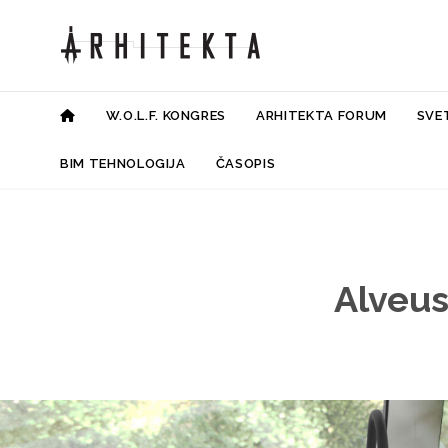
W.O.L.F. KONGRES
ARHITEKTA FORUM
SVE
BIM TEHNOLOGIJA
ČASOPIS
Alveus