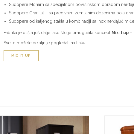
Sudopere Monarh sa specijalnom površinskom obradom nerđajućeg
Sudopere Granital – sa predivnim zemljanim dezenima boja granit
Sudopere od kaljenog stakla u kombinaciji sa inox nerđajućim če
Fabrika je otišla još dalje tako što je omogućila koncept
Mix it up
– 
Sve to možete detaljnije pogledati na linku:
MIX IT UP