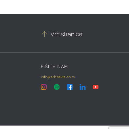

Vrh stranice
PIŠITE NAM
info@arhitekta.co.rs