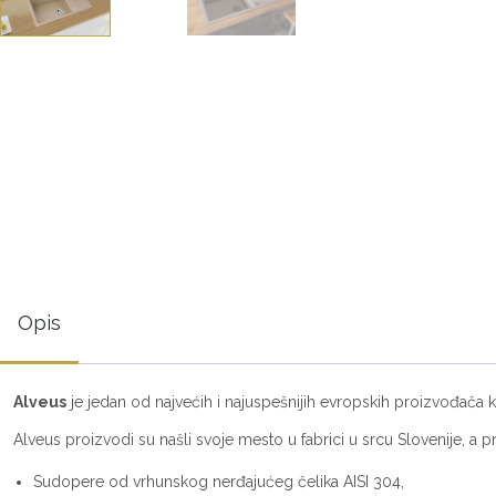
Opis
Alveus
je jedan od najvećih i najuspešnijih evropskih proizvođača ku
Alveus proizvodi su našli svoje mesto u fabrici u srcu Slovenije, a p
Sudopere od vrhunskog nerđajućeg čelika AISI 304,