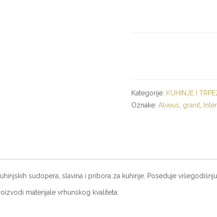
Kategorije:
KUHINJE I TRPE
Oznake:
Alveus
,
granit
,
Int
hinjskih sudopera, slavina i pribora za kuhinje. Poseduje višegodišnju
roizvodi materijale vrhunskog kvaliteta: