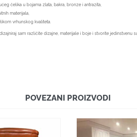
 čelika u bojama zlata, bakra, bronze i antrazita,
nih materijala,
likom vrhunskog kvaliteta.
dizajniraj sam različite dizajne, materijale i boje i stvorite jedinstvenu
POVEZANI PROIZVODI