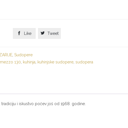


Like
Tweet
ZARIJE
,
Sudopere
ermezzo 130
,
kuhinja
,
kuhinjske sudopere
,
sudopera
 tradiciju i iskustvo počev još od 1968. godine.