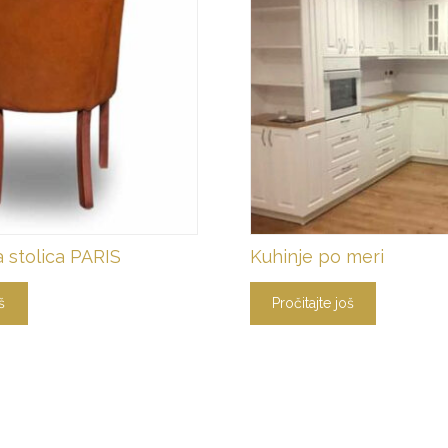
a stolica PARIS
Kuhinje po meri
š
Pročitajte još