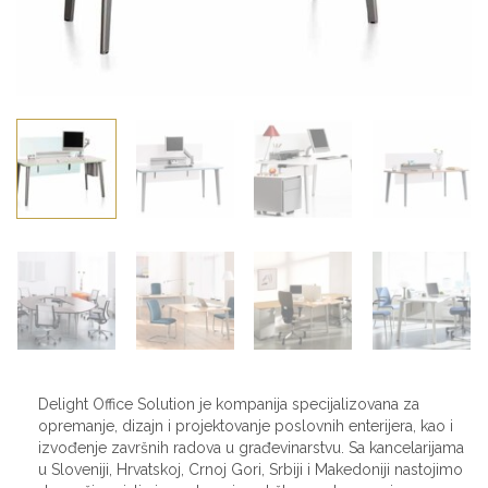
Delight Office Solution je kompanija specijalizovana za
opremanje, dizajn i projektovanje poslovnih enterijera, kao i
izvođenje završnih radova u građevinarstvu. Sa kancelarijama
u Sloveniji, Hrvatskoj, Crnoj Gori, Srbiji i Makedoniji nastojimo