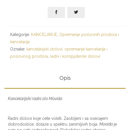


Kategorije:
KANCELARIJE
,
Opremanje poslovnih prostora i
kancelarija
Oznake:
kancelarijski stolovi
,
opremanje kancelarija i
poslovnog prostora
,
radni i kompjuterski stolovi
Opis
Kancelarijski radni sto Movida
Radni stolovi koje ćete voleti. Zaobljeni i sa osećajem
dobrodošlice, dolaze u spektru zanimljivih boja.
Movida
je
sam po sebi jednostavnost. Fleksibilna radna stanica