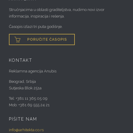
Stručnjacima u oblasti graditeljstva, nudimo novi izvor
informacija, inspiracija i rešenja.
Časopis izlazi tri puta godišnje.

PORUČITE ČASOPIS
KONTAKT
Reklamna agencija Anubis
Beograd, Srbija
Sutjeska Blok 251a
Tel: +381 11 365 05 09
Mob: +381 69 555 24 21
PIŠITE NAM
info@arhitekta.co.rs