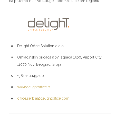
da pružimo isti nivo usluge i podrške u celom regionu.
Delight Office Solution d.o.o.
Omladinskih brigada 90V, zgrada 1500, Airport City,
11070 Novi Beograd, Srbija
+381 11 4149200
www.delightoffice.rs
office.serbia@delightoffice.com