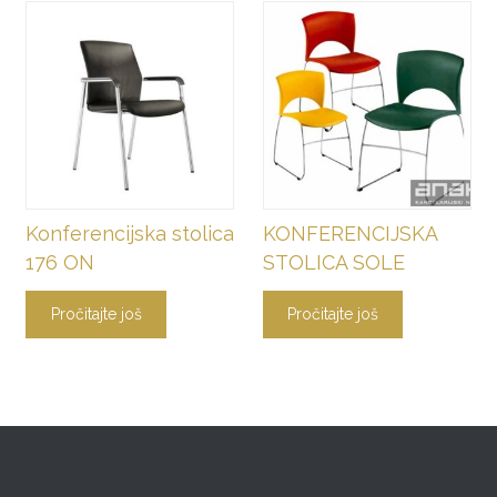
Konferencijska stolica
KONFERENCIJSKA
176 ON
STOLICA SOLE
Pročitajte još
Pročitajte još