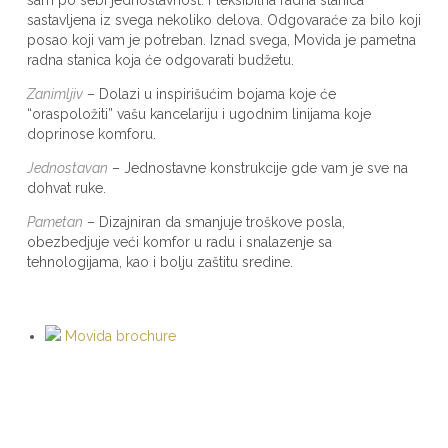
sastavljena iz svega nekoliko delova. Odgovaraće za bilo koji
posao koji vam je potreban. Iznad svega, Movida je pametna
radna stanica koja će odgovarati budžetu.
Zanimljiv
– Dolazi u inspirišućim bojama koje će
“oraspoložiti” vašu kancelariju i ugodnim linijama koje
doprinose komforu.
Jednostavan
– Jednostavne konstrukcije gde vam je sve na
dohvat ruke.
Pametan
– Dizajniran da smanjuje troškove posla,
obezbedjuje veći komfor u radu i snalazenje sa
tehnologijama, kao i bolju zaštitu sredine.
Movida brochure