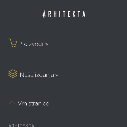

Proizvodi »

Naša izdanja »

Vrh stranice
ARHITEKTA