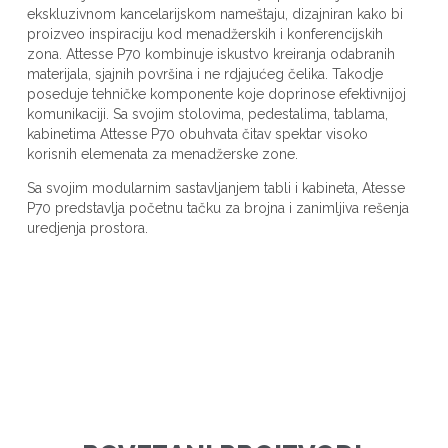
ekskluzivnom kancelarijskom nameštaju, dizajniran kako bi
proizveo inspiraciju kod menadžerskih i konferencijskih
zona. Attesse P70 kombinuje iskustvo kreiranja odabranih
materijala, sjajnih površina i ne rdjajućeg čelika. Takodje
poseduje tehničke komponente koje doprinose efektivnijoj
komunikaciji. Sa svojim stolovima, pedestalima, tablama,
kabinetima Attesse P70 obuhvata čitav spektar visoko
korisnih elemenata za menadžerske zone.
Sa svojim modularnim sastavljanjem tabli i kabineta, Atesse
P70 predstavlja početnu tačku za brojna i zanimljiva rešenja
uredjenja prostora.