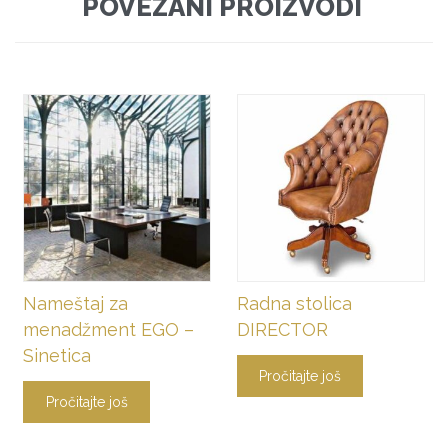
POVEZANI PROIZVODI
Nameštaj za
Radna stolica
menadžment EGO –
DIRECTOR
Sinetica
Pročitajte još
Pročitajte još