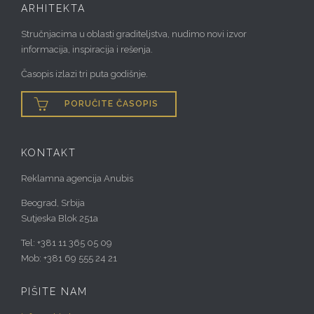
ARHITEKTA
Stručnjacima u oblasti graditeljstva, nudimo novi izvor
informacija, inspiracija i rešenja.
Časopis izlazi tri puta godišnje.

PORUČITE ČASOPIS
KONTAKT
Reklamna agencija Anubis
Beograd, Srbija
Sutjeska Blok 251a
Tel: +381 11 365 05 09
Mob: +381 69 555 24 21
PIŠITE NAM