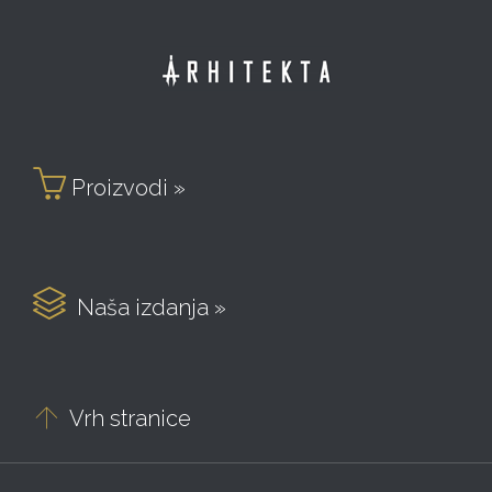

Proizvodi »

Naša izdanja »

Vrh stranice