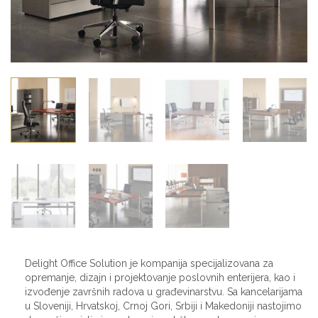
Delight Office Solution je kompanija specijalizovana za
opremanje, dizajn i projektovanje poslovnih enterijera, kao i
izvođenje završnih radova u građevinarstvu. Sa kancelarijama
u Sloveniji, Hrvatskoj, Crnoj Gori, Srbiji i Makedoniji nastojimo