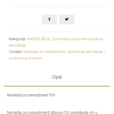


Kategorije:
KANCELARIJE
,
Opremanje poslovnih prostora i
kancelarija
Oznake:
nameštaj za menadžment
,
opremanje kancelarija i
poslovnog prostora
Opis
Nameštaj za menadžment P70
Nameštaj za menadžment Attesse P70 predstavlja vrh u