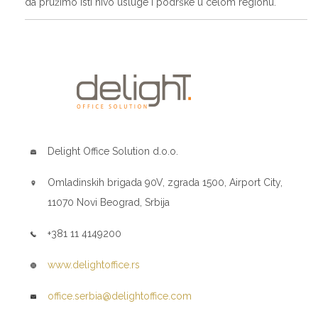
da pružimo isti nivo usluge i podrške u celom regionu.
Delight Office Solution d.o.o.
Omladinskih brigada 90V, zgrada 1500, Airport City,
11070 Novi Beograd, Srbija
+381 11 4149200
www.delightoffice.rs
office.serbia@delightoffice.com