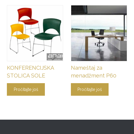
KONFERENCIJSKA
Nameštaj za
STOLICA SOLE
menadžment P60
Pročitajte još
Pročitajte još