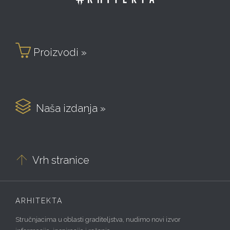

Proizvodi »

Naša izdanja »

Vrh stranice
ARHITEKTA
Stručnjacima u oblasti graditeljstva, nudimo novi izvor