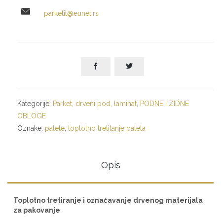
parketit@eunet.rs


Kategorije:
Parket, drveni pod, laminat
,
PODNE I ZIDNE
OBLOGE
Oznake:
palete
,
toplotno tretitanje paleta
Opis
Toplotno tretiranje i označavanje drvenog materijala
za pakovanje