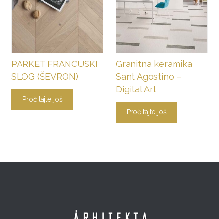
PARKET FRANCUSKI
Granitna keramika
SLOG (ŠEVRON)
Sant Agostino –
Digital Art
Pročitajte još
Pročitajte još