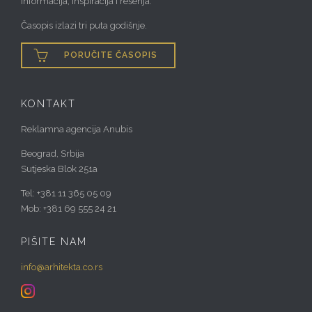
informacija, inspiracija i rešenja.
Časopis izlazi tri puta godišnje.

PORUČITE ČASOPIS
KONTAKT
Reklamna agencija Anubis
Beograd, Srbija
Sutjeska Blok 251a
Tel: +381 11 365 05 09
Mob: +381 69 555 24 21
PIŠITE NAM
info@arhitekta.co.rs