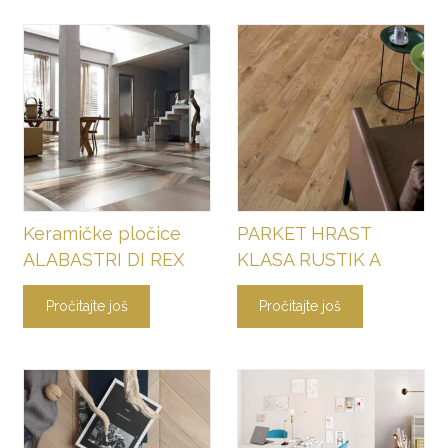
Keramičke pločice
PARKET HRAST
ALABASTRI DI REX
KLASA RUSTIK A
Pročitajte još
Pročitajte još