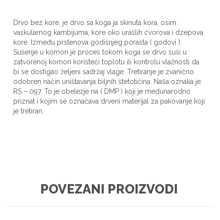
Drvo bez kore, je drvo sa koga ja skinuta kora, osim
vaskularnog kambijuma, kore oko uraslih čvorova i dzepova
kore. Između prstenova godišnjeg porasta ( godovi ).
Sušenje u komori je proces tokom koga se drvo suši u
zatvorenoj komori koristeći toplotu ili kontrolu vlažnosti da
bi se dostigao željeni sadržaj vlage. Tretiranje je zvanično
odobren način uništavanja biljnih štetotičina. Naša oznaka je
RS – 097. To je obeležje na ( DMP ) koji je međunarodno
priznat i kojim se označava drveni materijal za pakovanje koji
je tretiran.
POVEZANI PROIZVODI