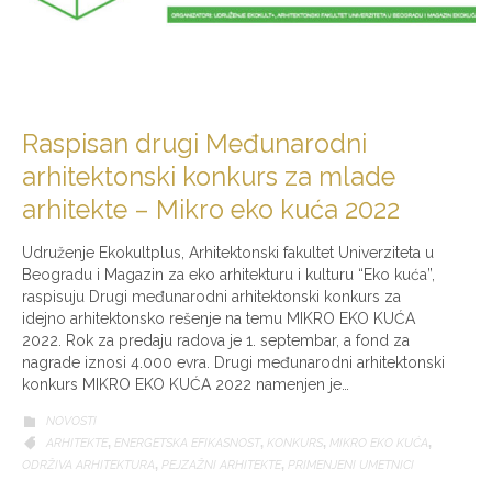
Raspisan drugi Međunarodni
arhitektonski konkurs za mlade
arhitekte – Mikro eko kuća 2022
Udruženje Ekokultplus, Arhitektonski fakultet Univerziteta u
Beogradu i Magazin za eko arhitekturu i kulturu “Eko kuća”,
raspisuju Drugi međunarodni arhitektonski konkurs za
idejno arhitektonsko rešenje na temu MIKRO EKO KUĆA
2022. Rok za predaju radova je 1. septembar, a fond za
nagrade iznosi 4.000 evra. Drugi međunarodni arhitektonski
konkurs MIKRO EKO KUĆA 2022 namenjen je…
CATEGORY
NOVOSTI

CATEGORY
ARHITEKTE
,
ENERGETSKA EFIKASNOST
,
KONKURS
,
MIKRO EKO KUĆA
,

ODRŽIVA ARHITEKTURA
,
PEJZAŽNI ARHITEKTE
,
PRIMENJENI UMETNICI