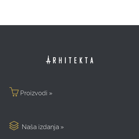

Proizvodi »

Naša izdanja »