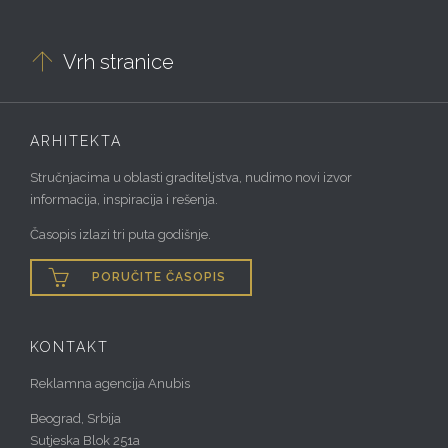

Vrh stranice
ARHITEKTA
Stručnjacima u oblasti graditeljstva, nudimo novi izvor
informacija, inspiracija i rešenja.
Časopis izlazi tri puta godišnje.

PORUČITE ČASOPIS
KONTAKT
Reklamna agencija Anubis
Beograd, Srbija
Sutjeska Blok 251a