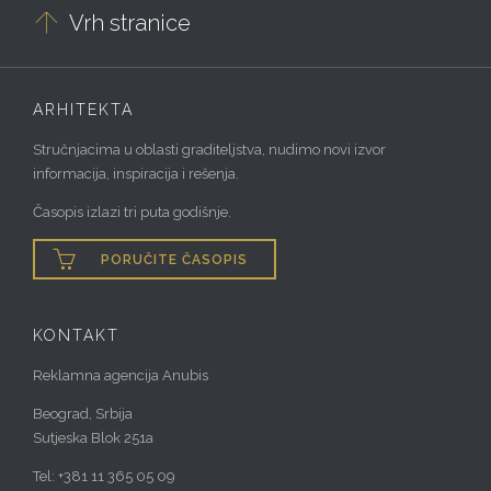

Vrh stranice
ARHITEKTA
Stručnjacima u oblasti graditeljstva, nudimo novi izvor
informacija, inspiracija i rešenja.
Časopis izlazi tri puta godišnje.

PORUČITE ČASOPIS
KONTAKT
Reklamna agencija Anubis
Beograd, Srbija
Sutjeska Blok 251a
Tel: +381 11 365 05 09