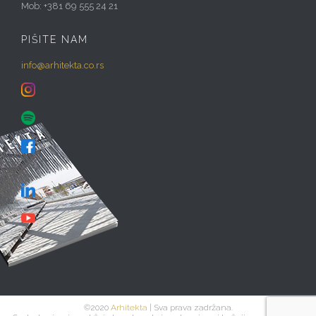
Mob: +381 69 555 24 21
PIŠITE NAM
info@arhitekta.co.rs
©2020
Arhitekta
| Sva prava zadržana.