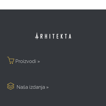

Proizvodi »

Naša izdanja »