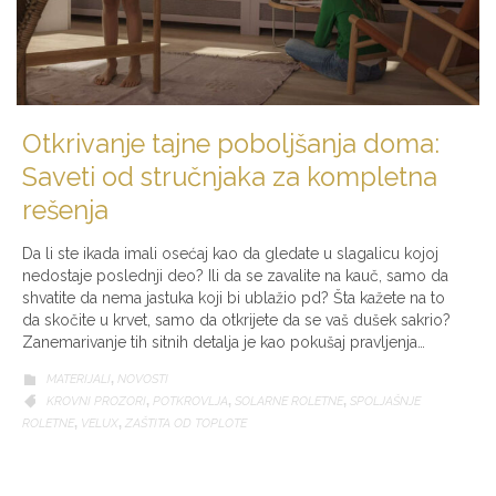
Otkrivanje tajne poboljšanja doma:
Saveti od stručnjaka za kompletna
rešenja
Da li ste ikada imali osećaj kao da gledate u slagalicu kojoj
nedostaje poslednji deo? Ili da se zavalite na kauč, samo da
shvatite da nema jastuka koji bi ublažio pd? Šta kažete na to
da skočite u krvet, samo da otkrijete da se vaš dušek sakrio?
Zanemarivanje tih sitnih detalja je kao pokušaj pravljenja…
CATEGORY
MATERIJALI
,
NOVOSTI

CATEGORY
KROVNI PROZORI
,
POTKROVLJA
,
SOLARNE ROLETNE
,
SPOLJAŠNJE

ROLETNE
,
VELUX
,
ZAŠTITA OD TOPLOTE