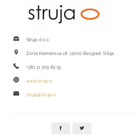
Struja d.o.o.
Žorža Klemansoa 18, 11000 Beograd, Srbija
+381 11 309 85 55
www.struja.rs
struja@struja.rs

