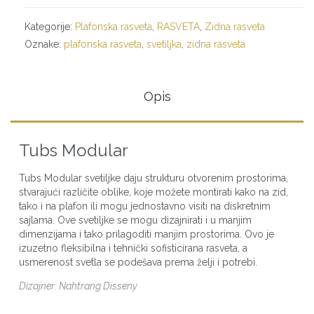
Kategorije:
Plafonska rasveta
,
RASVETA
,
Zidna rasveta
Oznake:
plafonska rasveta
,
svetiljka
,
zidna rasveta
Opis
Tubs Modular
Tubs Modular svetiljke daju strukturu otvorenim prostorima,
stvarajući različite oblike, koje možete montirati kako na zid,
tako i na plafon ili mogu jednostavno visiti na diskretnim
sajlama. Ove svetiljke se mogu dizajnirati i u manjim
dimenzijama i tako prilagoditi manjim prostorima. Ovo je
izuzetno fleksibilna i tehnički sofisticirana rasveta, a
usmerenost svetla se podešava prema želji i potrebi.
Dizajner: Nahtrang Disseny