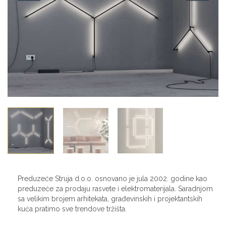
Preduzeće Struja d.o.o. osnovano je jula 2002. godine kao
preduzeće za prodaju rasvete i elektromaterijala. Saradnjom
sa velikim brojem arhitekata, građevinskih i projektantskih
kuća pratimo sve trendove tržišta.