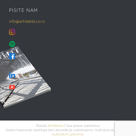
PIŠITE NAM
info@arhitekta.co.rs
©2020
Arhitekta
| Sva prava zadržana.
Svako kopiranje sadržaja bez dozvole je zabranjeno i kažnjivo po zakonu o
autorskim pravima
.