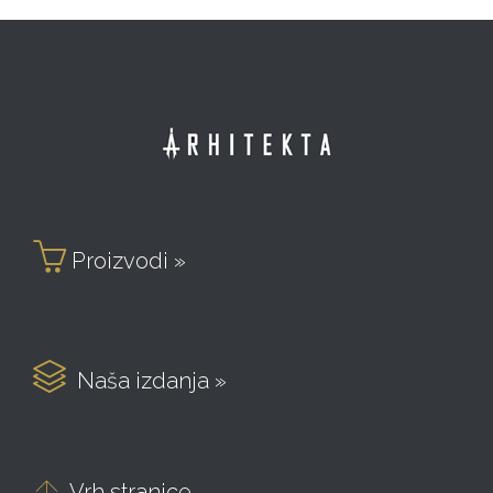

Proizvodi »

Naša izdanja »

Vrh stranice