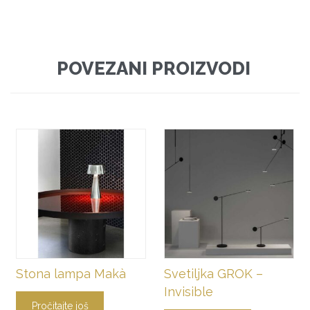
POVEZANI PROIZVODI
Stona lampa Makà
Svetiljka GROK –
Invisible
Pročitajte još