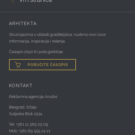
ARHITEKTA
Stručnjacima u oblasti graditeljstva, nudimo novi izvor
informacija, inspiracija i rešenja.
Časopis izlazi tri puta godišnje.

PORUČITE ČASOPIS
KONTAKT
Reklamna agencija Anubis
Beograd, Srbija
Sutjeska Blok 251a
Tel: +381 11 365 05 09
Mob: +381 69 555 24 21