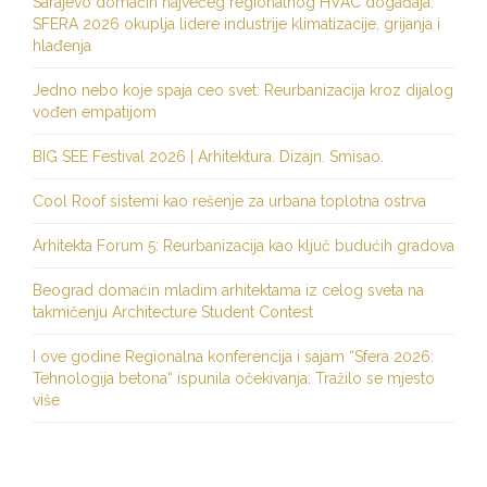
Sarajevo domaćin najvećeg regionalnog HVAC događaja:
SFERA 2026 okuplja lidere industrije klimatizacije, grijanja i
hlađenja
Jedno nebo koje spaja ceo svet: Reurbanizacija kroz dijalog
vođen empatijom
BIG SEE Festival 2026 | Arhitektura. Dizajn. Smisao.
Cool Roof sistemi kao rešenje za urbana toplotna ostrva
Arhitekta Forum 5: Reurbanizacija kao ključ budućih gradova
Beograd domaćin mladim arhitektama iz celog sveta na
takmičenju Architecture Student Contest
I ove godine Regionalna konferencija i sajam “Sfera 2026:
Tehnologija betona“ ispunila očekivanja: Tražilo se mjesto
više