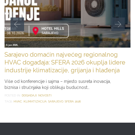
3. jun 2026.
Sarajevo domaćin najvećeg regionalnog
HVAC događaja: SFERA 2026 okuplja lidere
industrije klimatizacije, grijanja i hlađenja
Više od konferencije i sajma – mjesto susreta inovacija,
biznisa i stručnjaka koji oblikuju budućnost…
POSTED IN:
DOGAĐAJI
,
NOVOSTI
TAGS:
HVAC
,
KLIMATIZACIJA
,
SARAJEVO
,
SFERA 2026