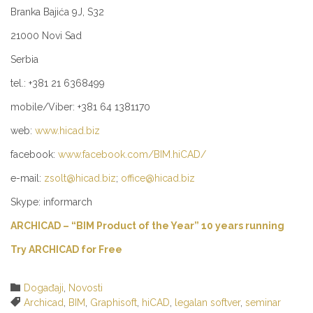
Branka Bajića 9J, S32
21000 Novi Sad
Serbia
tel.: +381 21 6368499
mobile/Viber: +381 64 1381170
web:
www.hicad.biz
facebook:
www.facebook.com/BIM.hiCAD/
e-mail:
zsolt@hicad.biz
;
office@hicad.biz
Skype: informarch
ARCHICAD – “BIM Product of the Year” 10 years running
Try ARCHICAD for Free
Category

Događaji
,
Novosti
Tags

Archicad
,
BIM
,
Graphisoft
,
hiCAD
,
legalan softver
,
seminar