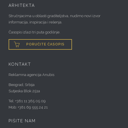
ARHITEKTA
Stručnjacima u oblasti graditeljstva, nudimo novi izvor
informacija, inspiracija i rešenja.
Časopis izlazi tri puta godišnje.

PORUČITE ČASOPIS
KONTAKT
Reklamna agencija Anubis
Beograd, Srbija
Sutjeska Blok 251a
Tel: +381 11 365 05 09
Mob: +381 69 555 24 21
PIŠITE NAM