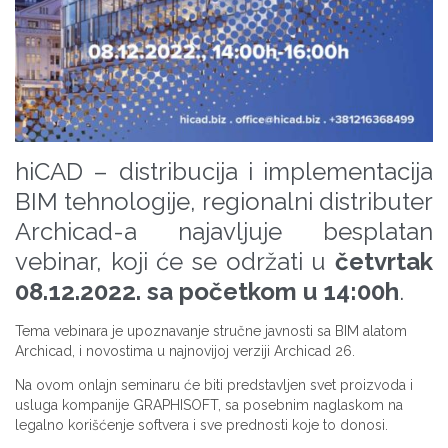
hiCAD – distribucija i implementacija
BIM tehnologije, regionalni distributer
Archicad-a najavljuje besplatan
vebinar, koji će se održati u
četvrtak
08.12.2022. sa početkom u 14:00h
.
Tema vebinara je upoznavanje stručne javnosti sa BIM alatom
Archicad, i novostima u najnovijoj verziji Archicad 26.
Na ovom onlajn seminaru će biti predstavljen svet proizvoda i
usluga kompanije GRAPHISOFT, sa posebnim naglaskom na
legalno korišćenje softvera i sve prednosti koje to donosi.