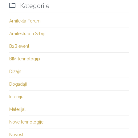

Kategorije
Arhitekta Forum
Arhitektura u Srbiji
B2B event
BIM tehnologija
Dizajn
Događaji
Intervju
Materijali
Nove tehnologije
Novosti