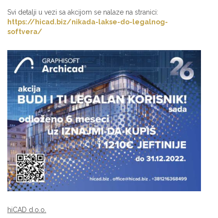
Svi detalji u vezi sa akcijom se nalaze na stranici:
https://hicad.biz/nikada-lakse-do-legalnog-
softvera/
hiCAD d.o.o.