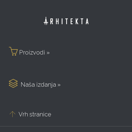

Proizvodi »

Naša izdanja »

Vrh stranice