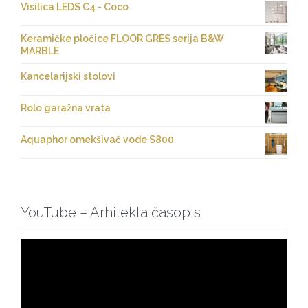
Visilica LEDS C4 - Coco
Keramičke pločice FLOOR GRES serija B&W
MARBLE
Kancelarijski stolovi
Rolo garažna vrata
Aquaphor omekšivač vode S800
YouTube – Arhitekta časopis
Pregledač
video
zapisa