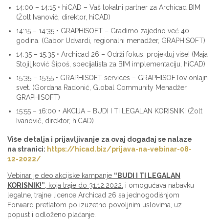
14:00 – 14:15 • hiCAD – Vaš lokalni partner za Archicad BIM
(Žolt Ivanovič, direktor, hiCAD)
14:15 – 14:35 • GRAPHISOFT – Gradimo zajedno već 40
godina. (Gabor Udvardi, regionalni menadžer, GRAPHISOFT)
14:35 – 15:35 • Archicad 26 – Održi fokus, projektuj više! (Maja
Stojiljković Šipoš, specijalista za BIM implementaciju, hiCAD)
15:35 – 15:55 • GRAPHISOFT services – GRAPHISOFTov onlajn
svet. (Gordana Radonić, Global Community Menadžer,
GRAPHISOFT)
15:55 – 16:00 • AKCIJA – BUDI I TI LEGALAN KORISNIK! (Žolt
Ivanovič, direktor, hiCAD)
Više detalja i prijavljivanje za ovaj događaj se nalaze
na stranici:
https://hicad.biz/prijava-na-
vebinar-08-
12-2022/
Vebinar je deo akcijske kampanje
“BUDI I TI LEGALAN
KORISNIK!”
, koja traje do 31.12.2022.
i omogućava nabavku
legalne, trajne licence Archicad 26 sa jednogodišnjom
Forward pretlatom po izuzetno povoljnim uslovima, uz
popust i odloženo plaćanje.