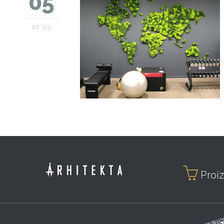
05
07 '23

Proiz