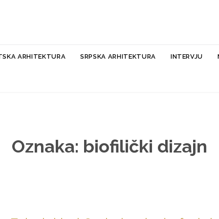
Skip
TSKA ARHITEKTURA
SRPSKA ARHITEKTURA
INTERVJU
to
content
Oznaka:
biofilički dizajn