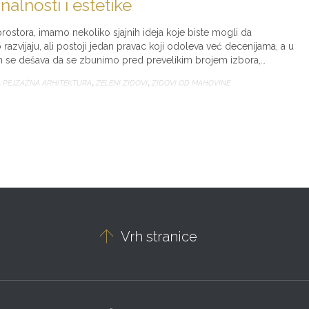
nalnosti i estetike
rostora, imamo nekoliko sjajnih ideja koje biste mogli da
 razvijaju, ali postoji jedan pravac koji odoleva već decenijama, a u
m se dešava da se zbunimo pred prevelikim brojem izbora,…
,
PEJZAŽNA ARHITEKTURA
,
ZELENI ZIDOVI
,
ZIDOVI OD MAHOVINE

Vrh stranice