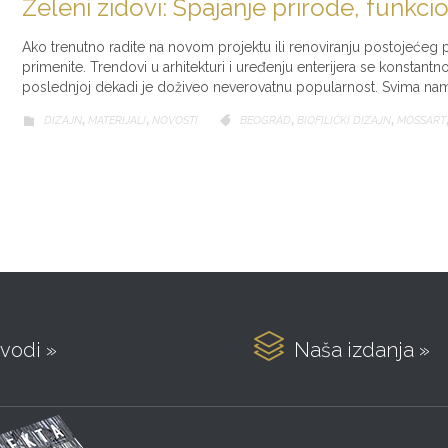
Zeleni zidovi: Spajanje prirode, funkcio
Ako trenutno radite na novom projektu ili renoviranju postojećeg p
primenite. Trendovi u arhitekturi i uređenju enterijera se konstantno
poslednjoj dekadi je doživeo neverovatnu popularnost. Svima na
CATEGORY
CATEGORY
DIZAJN
,
MATERIJALI
,
NOVOSTI
BEOGRAD
,
BIOFILIČKI DIZAJN
,
MOSSART



vodi »
Naša izdanja »