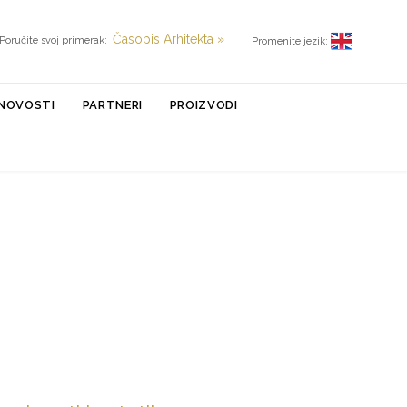
Časopis Arhitekta »
Poručite svoj primerak:
Promenite jezik:
NOVOSTI
PARTNERI
PROIZVODI