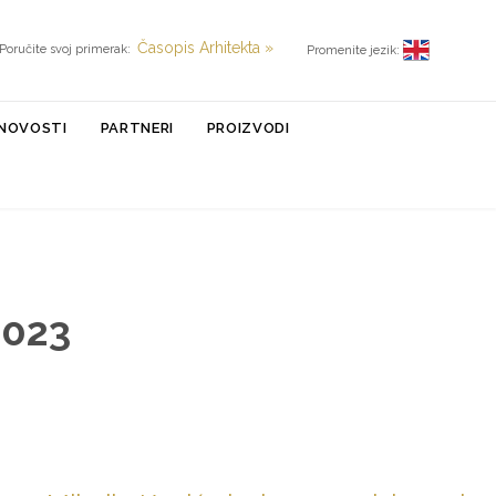
Časopis Arhitekta »
Poručite svoj primerak:
Promenite jezik:
NOVOSTI
PARTNERI
PROIZVODI
2023