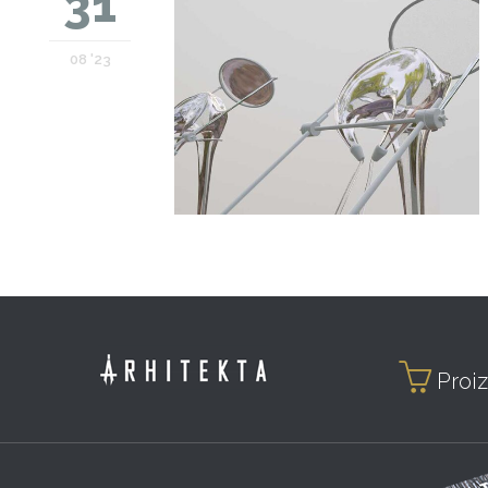
31
08 '23

Proiz