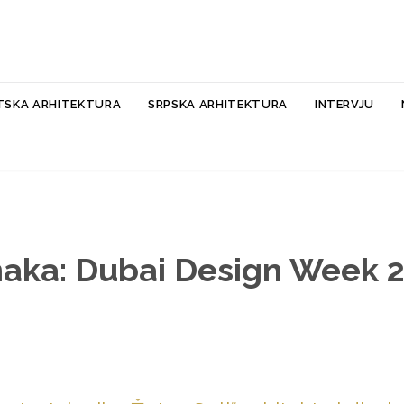
Skip
TSKA ARHITEKTURA
SRPSKA ARHITEKTURA
INTERVJU
to
content
aka:
Dubai Design Week 