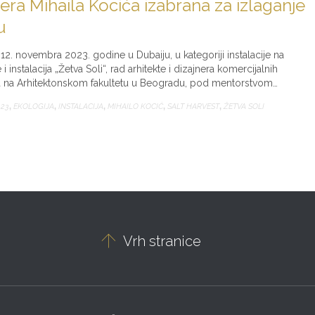
jnera Mihaila Kocića izabrana za izlaganje
u
. novembra 2023. godine u Dubaiju, u kategoriji instalacije na
nstalacija „Žetva Soli“, rad arhitekte i dizajnera komercijalnih
ija na Arhitektonskom fakultetu u Beogradu, pod mentorstvom…
023
,
EKOLOGIJA
,
INSTALACIJA
,
MIHAILO KOCIĆ
,
SALT HARVEST
,
ŽETVA SOLI

Vrh stranice