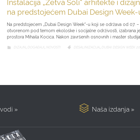
Instalacija „Žetva Soli“ arhitekte i diza
na predstojećem Dubai Design Week-
Na predstojećem „Dubai Design Week“-u koji se održava od 07. – 12
otvorenom pod temom ekološke i socijalne održivosti, izabrana je i i
prostora Mihaila Kocića. Nakon završenih osnovnih i master stud
CATEGORY
CATEGORY
DIZAJN
,
DOGAĐAJI
,
NOVOSTI
DESALINIZACIJA
,
DUBAI DESIGN WEEK 2



vodi »
Naša izdanja »