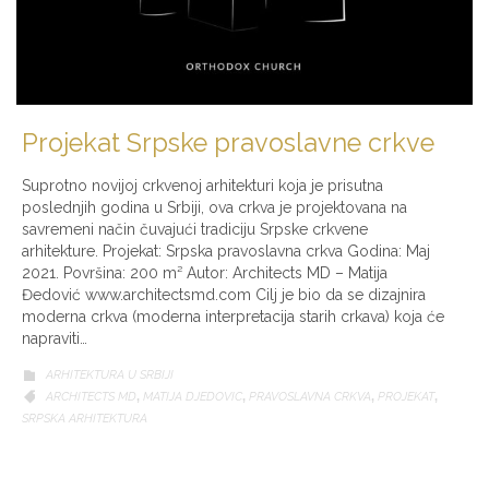
Projekat Srpske pravoslavne crkve
Suprotno novijoj crkvenoj arhitekturi koja je prisutna
poslednjih godina u Srbiji, ova crkva je projektovana na
savremeni način čuvajući tradiciju Srpske crkvene
arhitekture. Projekat: Srpska pravoslavna crkva Godina: Maj
2021. Površina: 200 m² Autor: Architects MD – Matija
Đedović www.architectsmd.com Cilj je bio da se dizajnira
moderna crkva (moderna interpretacija starih crkava) koja će
napraviti…
CATEGORY
ARHITEKTURA U SRBIJI

CATEGORY
ARCHITECTS MD
,
MATIJA DJEDOVIC
,
PRAVOSLAVNA CRKVA
,
PROJEKAT
,

SRPSKA ARHITEKTURA