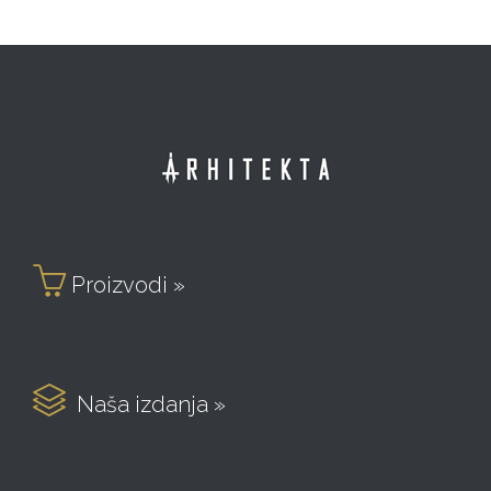

Proizvodi »

Naša izdanja »