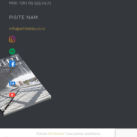
Mob: +381 69 555 24 21
PIŠITE NAM
info@arhitekta.co.rs
©2020
Arhitekta
| Sva prava zadržana.