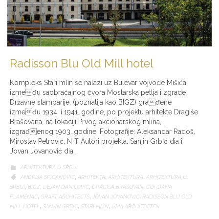
Radisson Blu Old Mill hotel
Kompleks Stari mlin se nalazi uz Bulevar vojvode Mišića,
između saobraćajnog čvora Mostarska petlja i zgrade
Državne štamparije, (poznatija kao BIGZ) građene
između 1934. i 1941. godine, po projektu arhitekte Dragiše
Brašovana, na lokaciji Prvog akcionarskog mlina,
izgrađenog 1903. godine. Fotografije: Aleksandar Radoš,
Miroslav Petrović, N+T Autori projekta: Sanjin Grbić dia i
Jovan Jovanović dia…
CATEGORY
ARHITEKTURA U SRBIJI

CATEGORY
ANDRIJA SPICANOVIC
,
ARHITEKTA
,
ARHITEKTURA
,
ARHITEKTURA U

SRBIJI
,
BIGZ
,
DEJAN DANILOVIC
,
DRAGIŠA BRAŠOVAN
,
GORDANA
PLAMENAC
,
GRAFT ARCHITECTS
,
JOVAN JOVANOVIC
,
RADISSON BLU OLD
MILL HOTEL
,
SANJIN GRBIC
,
STARI MLIN
,
UMA ARCHITECTEN