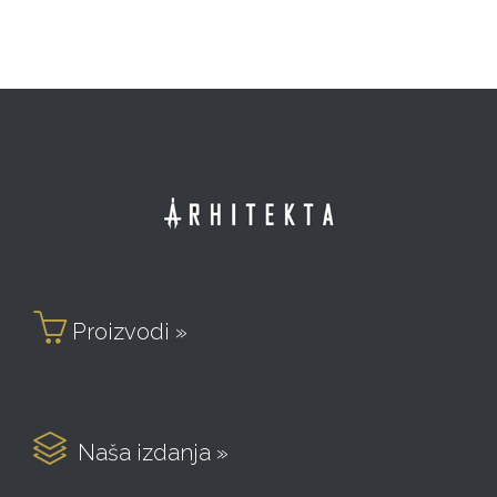

Proizvodi »

Naša izdanja »