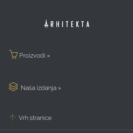

Proizvodi »

Naša izdanja »

Vrh stranice