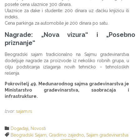
posete cena ulaznice 300 dinara.
Ulaznice za đake i studente: 200 dinara uz đačku knjižicu ili
indeks.
Cena parkinga za automobile je 200 dinara po satu.
Nagrade: „Nova vizura“ i „Posebno
priznanje“
Beogradski sajam tradicionalno na Sajmu građevinarstva
dodeljuje nagrade za proizvode iz nekoliko robnih grupa, u
cilju podsticanja izlaganja novih tehničko – tehnoloških
rešenja.
Pokrovitelj 49. Međunarodnog sajma građevinarstva je
Ministarstvo građevinarstva, saobraćaja i
infrastrukture.
Izvor:
sajam.rs
Category

Događaji
,
Novosti
Tags

Beogradski Sajam
,
Gradimo zajedno
,
Sajam građevinarstva