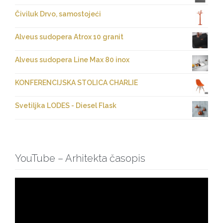
Čiviluk Drvo, samostojeći
Alveus sudopera Atrox 10 granit
Alveus sudopera Line Max 80 inox
KONFERENCIJSKA STOLICA CHARLIE
Svetiljka LODES - Diesel Flask
YouTube – Arhitekta časopis
Pregledač
video
zapisa