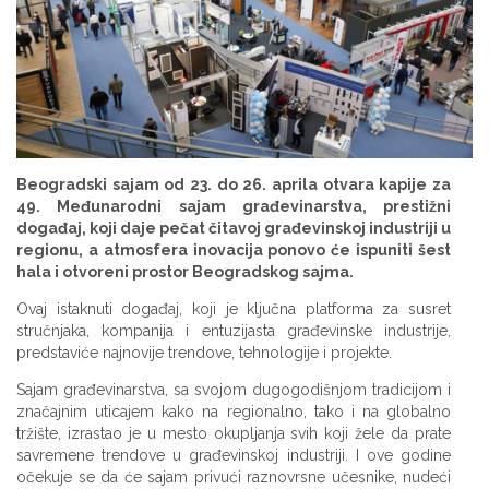
Beogradski sajam od 23. do 26. aprila otvara kapije za
49. Međunarodni sajam građevinarstva, prestižni
događaj, koji daje pečat čitavoj građevinskoj industriji u
regionu, a atmosfera inovacija ponovo će ispuniti šest
hala i otvoreni prostor Beogradskog sajma.
Ovaj istaknuti događaj, koji je ključna platforma za susret
stručnjaka, kompanija i entuzijasta građevinske industrije,
predstaviće najnovije trendove, tehnologije i projekte.
Sajam građevinarstva, sa svojom dugogodišnjom tradicijom i
značajnim uticajem kako na regionalno, tako i na globalno
tržište, izrastao je u mesto okupljanja svih koji žele da prate
savremene trendove u građevinskoj industriji. I ove godine
očekuje se da će sajam privući raznovrsne učesnike, nudeći