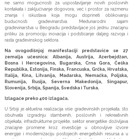
ne samo mogućnosti za uspostavljanje novih poslovnih
kontakata i zaključivanje dogovora, već i prostor za razmenu
znanja i iskustava koja mogu doprineti oblikovanju
budućnosti građevinarstva. Međunarodni sajam
građevinarstva u Beogradu predstavljaće još jednu značajnu
priliku za promociju inovacija i podsticanje daljeg razvoja i
rasta građevinskog sektora.
Na ovogodišnjoj manifestaciji predstaviće se 27
zemalja učesnica: Albanija, Austrija, Azerbejdžan,
Bosna i Hercegovina, Bugarska, Crna Gora, Češka
Republika, Estonija, Finska, Francuska, Grčka, Hrvatska,
Italija, Kina, Litvanija, Mađarska, Nemačka, Poljska,
Rumunija, Rusija, Severna Makedonija, Singapur,
Slovenija, Srbija, Španija, Švedska i Turska.
Izlagaće preko 400 izlagača.
U Srbiji je aktuelna realizacija više građevinskih projekata, što
obuhvata izgradnju stambenih, poslovnih i rekreativnih
objekata, infrastrukturne projekte, sektor energetike doživljava
značajne promene kroz investicije u obnovljive izvore
energije i modernizaciju postojećih energetskih resursa a u