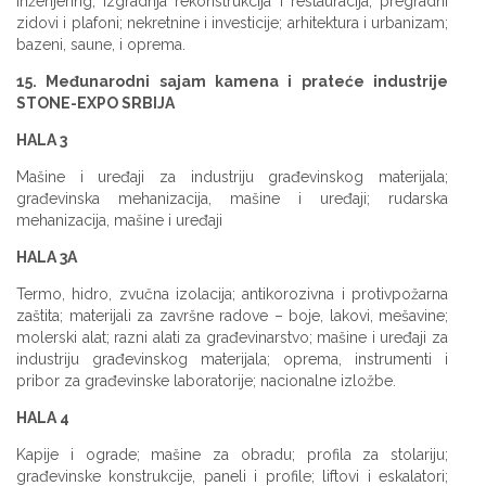
inženjering, izgradnja rekonstrukcija i restauracija; pregradni
zidovi i plafoni; nekretnine i investicije; arhitektura i urbanizam;
bazeni, saune, i oprema.
15. Međunarodni sajam kamena i prateće industrije
STONE-EXPO SRBIJA
HALA 3
Mašine i uređaji za industriju građevinskog materijala;
građevinska mehanizacija, mašine i uređaji; rudarska
mehanizacija, mašine i uređaji
HALA 3A
Termo, hidro, zvučna izolacija; antikorozivna i protivpožarna
zaštita; materijali za završne radove – boje, lakovi, mešavine;
molerski alat; razni alati za građevinarstvo; mašine i uređaji za
industriju građevinskog materijala; oprema, instrumenti i
pribor za građevinske laboratorije; nacionalne izložbe.
HALA 4
Kapije i ograde; mašine za obradu; profila za stolariju;
građevinske konstrukcije, paneli i profile; liftovi i eskalatori;