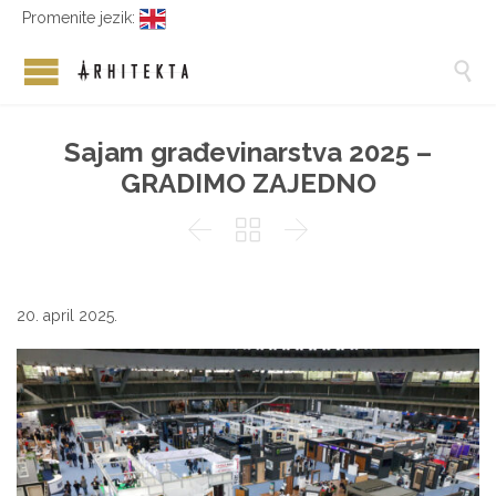
Promenite jezik:

Sajam građevinarstva 2025 –
GRADIMO ZAJEDNO



20. april 2025.