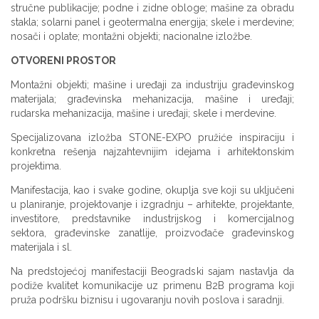
stručne publikacije; podne i zidne obloge; mašine za obradu
stakla; solarni panel i geotermalna energija; skele i merdevine;
nosači i oplate; montažni objekti; nacionalne izložbe.
OTVORENI PROSTOR
Montažni objekti; mašine i uređaji za industriju građevinskog
materijala; građevinska mehanizacija, mašine i uređaji;
rudarska mehanizacija, mašine i uređaji; skele i merdevine.
Specijalizovana izložba STONE-EXPO pružiće inspiraciju i
konkretna rešenja najzahtevnijim idejama i arhitektonskim
projektima.
Manifestacija, kao i svake godine, okuplja sve koji su uključeni
u planiranje, projektovanje i izgradnju – arhitekte, projektante,
investitore, predstavnike industrijskog i komercijalnog
sektora, građevinske zanatlije, proizvođače građevinskog
materijala i sl.
Na predstojećoj manifestaciji Beogradski sajam nastavlja da
podiže kvalitet komunikacije uz primenu B2B programa koji
pruža podršku biznisu i ugovaranju novih poslova i saradnji.