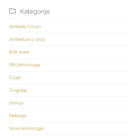

Kategorije
Arhitekta Forum
Arhitektura u Srbiji
B2B event
BIM tehnologija
Dizajn
Događaji
Intervju
Materijali
Nove tehnologije