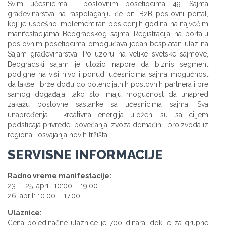
Svim učesnicima i poslovnim posetiocima 49. Sajma
građevinarstva na raspolaganju će biti B2B poslovni portal,
koji je uspešno implementiran poslednjih godina na najvećim
manifestacijama Beogradskog sajma. Registracija na portalu
poslovnim posetiocima omogućava jedan besplatan ulaz na
Sajam građevinarstva. Po uzoru na velike svetske sajmove,
Beogradski sajam je uložio napore da biznis segment
podigne na viši nivo i ponudi učesnicima sajma mogućnost
da lakše i brže dođu do potencijalnih poslovnih partnera i pre
samog događaja, tako što imaju mogućnost da unapred
zakažu poslovne sastanke sa učesnicima sajma. Sva
unapređenja i kreativna energija uloženi su sa ciljem
podsticaja privrede, povećanja izvoza domaćih i proizvoda iz
regiona i osvajanja novih tržišta.
SERVISNE INFORMACIJE
Radno vreme manifestacije:
23. – 25. april: 10:00 – 19:00
26. april: 10.00 – 17.00
Ulaznice:
Cena pojedinačne ulaznice je 700 dinara, dok je za grupne