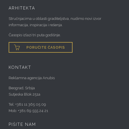
ARHITEKTA
Stručnjacima u oblasti graditeljstva, nudimo novi izvor
informacija, inspiracija i rešenja.
Časopis izlazi tri puta godišnje.

PORUČITE ČASOPIS
KONTAKT
Reklamna agencija Anubis
Beograd, Srbija
Sutjeska Blok 251a
Tel: +381 11 365 05 09
Mob: +381 69 555 24 21
PIŠITE NAM