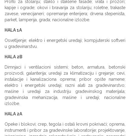
Profili za stolariju; staklo i staklene fasade; vrata i prozori;
kapije i ograde; okovi i bravarija za stolariju; roletne, trakaste
zavese, venecijaneri; opremanje enterijera; drvena stepeništa,
parket, lamperija, građa; nacionalne izložbe.
HALA 1A
Osvetljenje; elektro i energetski uređaji; kompjuterski softveri
u građevinarstvu.
HALA 2B
Dimnjaci i ventilacioni sistemi; beton, armatura, betonski
proizvodi, galanterija; uređaji za klimatizaciju i grejanje; cevi,
instalacije i kanalizaciona oprema; pribor opšte namene;
elektro i energetski uređaji; razni alati za građevinarstvo;
mašine i uređaji za industriju građevinskog materijala;
građevinska mehanizacija, mašine i uređaji; nacionalne
izložbe.
HALA 2A
Opeke i blokovi; crep, tegola i ostali krovni pokrivači; oprema,
instrumenti i pribor za građevinske laboratorije; projektovanje,