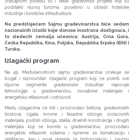
značajnom porastu su i veliki građevinski projekti koji su
podstakli razvoj turizma, posebno u oblasti hotelske
industrije i turističke infrastrukture.
Na predstojećem Sajmu građevinarstva biće sedam
nacionalnih izložbi koje donose inostrana dostignuća, i
to sledećih zemalja učesnica: Austrija, Crna Gora,
Češka Republika, Kina, Poljska, Republika Srpska (BiH) i
Turska.
Izlagački program
Na 49. Međunarodnom sajmu građevinarstva očekuje se
bogat i raznovrstan izlagački program koji će pokriti sve
ključne segmente građevinske industrije: najnovije
tehnologije u građevinarstvu, inovativne materijale i
energetsku efikasnost i održivost.
Među izlagačima će biti i proizvođači betona, građevinskih
blokova, cigala, krovne i fasadne obloge, izolacionih
materijala, podnih obloga, stakla, drvenih konstrukcija i drugih
materijala koji se koriste u građevinarstvu, proizvođači
energetski efikasnih sistema i opreme za klimatizaciju i
ventilaciju, kao i nova rešenja za hidroizolaciju i zvučnu