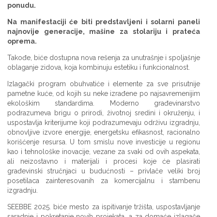
ponudu.
Na manifestaciji će biti predstavljeni i solarni paneli
najnovije generacije, mašine za stolariju i prateća
oprema.
Takođe, biće dostupna nova rešenja za unutrašnje i spoljašnje
oblaganje zidova, koja kombinuju estetiku i funkcionalnost.
Izlagački program obuhvatiće i elemente za sve prisutnije
pametne kuće, od kojih su neke izrađene po najsavremenijim
ekološkim standardima. Moderno građevinarstvo
podrazumeva brigu o prirodi, životnoj sredini i okruženju, i
uspostavlja kriterijume koji podrazumevaju održivu izgradnju,
obnovljive izvore energije, energetsku efikasnost, racionalno
korišćenje resursa. U tom smislu nove investicije u regionu
kao i tehnološke inovacije, vezane za svaki od ovih aspekata,
ali neizostavno i materijali i procesi koje će plasirati
građevinski stručnjaci u budućnosti – privlače veliki broj
posetilaca zainteresovanih za komercijalnu i stambenu
izgradnju.
SEEBBE 2025. biće mesto za ispitivanje tržišta, uspostavljanje
saradnje i pokretanje novih projekata, a za domaće izlagače