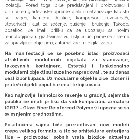
izolaciju. Pored toga, biće predstavljeni i proizvođači i
distributeri građevinske opreme, alata i mehanizacije, kao što
su bageri, kamioni, dizalice, kompresori, rovokopači,
utovarivači i alati za sečenje, bušenje i brušenje. Takođe,
posetioci će imati priliku da se upoznaju sa novim
tehnologijama u građevinarstvu, uključujući pametne sisteme
za upravljanje objektima, automatizaciju i digitalizaciju.
Na manifestaciji će se posebno istaći proizvođači
atraktivnih modularnih objekata za stanovanje,
takozvanih kontejnera. Estetski i funkcionalno
modularni objekti su izuzetno napredovali, te su danas
čest izbor kupaca. Uz modularne objekte biće izloženi i
prateći objekti poput bazena i letnjikovaca.
Kao najnovije tehnološko rešenje u gradnji, sajamska
publika će imati priliku da vidi kompozitnu armaturu
(GFRP – Glass Fiber Reinforced Polymer) i upozna se sa
svim njenim prednostima.
Posetiocima sajma biće prezentovani novi modeli
crepa velikog formata, a što se arhitekture enterijera
tiče – proizvođači sobnih vrata izložiće aktuelnu