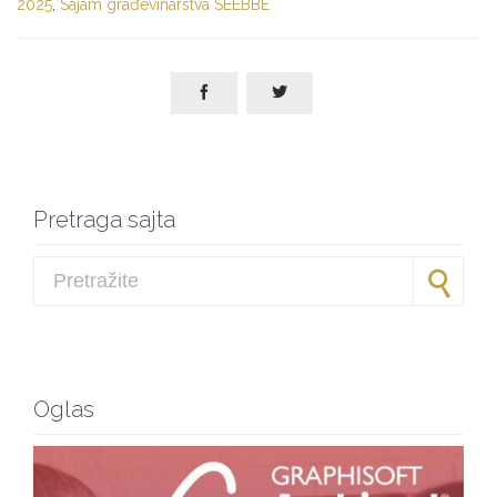
2025
,
Sajam građevinarstva SEEBBE


Pretraga sajta
Search for:
Oglas