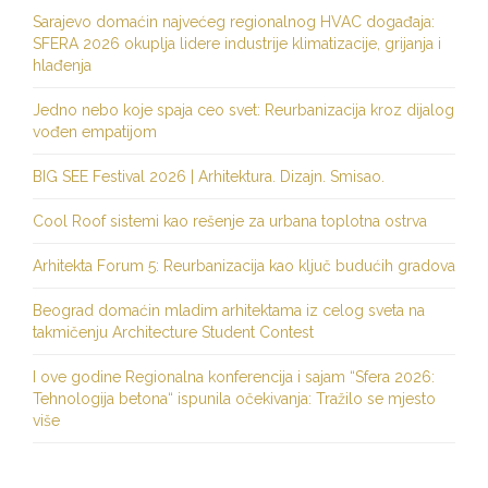
Sarajevo domaćin najvećeg regionalnog HVAC događaja:
SFERA 2026 okuplja lidere industrije klimatizacije, grijanja i
hlađenja
Jedno nebo koje spaja ceo svet: Reurbanizacija kroz dijalog
vođen empatijom
BIG SEE Festival 2026 | Arhitektura. Dizajn. Smisao.
Cool Roof sistemi kao rešenje za urbana toplotna ostrva
Arhitekta Forum 5: Reurbanizacija kao ključ budućih gradova
Beograd domaćin mladim arhitektama iz celog sveta na
takmičenju Architecture Student Contest
I ove godine Regionalna konferencija i sajam “Sfera 2026:
Tehnologija betona“ ispunila očekivanja: Tražilo se mjesto
više