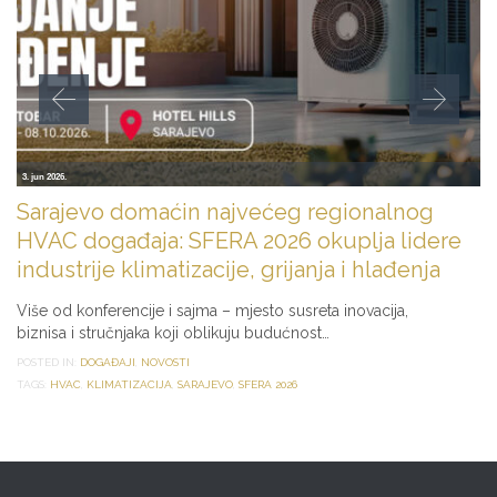
3. jun 2026.
Sarajevo domaćin najvećeg regionalnog
HVAC događaja: SFERA 2026 okuplja lidere
industrije klimatizacije, grijanja i hlađenja
Više od konferencije i sajma – mjesto susreta inovacija,
biznisa i stručnjaka koji oblikuju budućnost…
POSTED IN:
DOGAĐAJI
,
NOVOSTI
TAGS:
HVAC
,
KLIMATIZACIJA
,
SARAJEVO
,
SFERA 2026