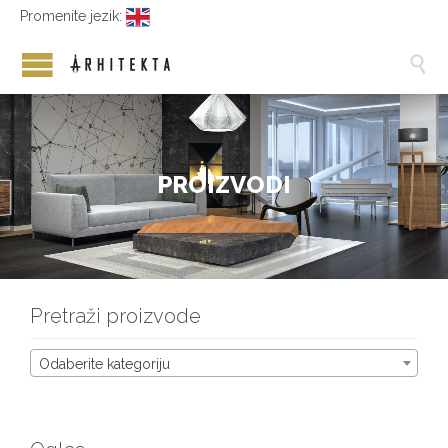
Promenite jezik:

P
R
O
I
Z
V
O
D
I
Pretraži proizvode
Odaberite kategoriju