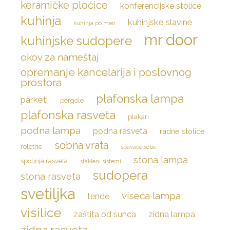
keramičke pločice
konferencijske stolice
kuhinja
kuhinjske slavine
kuhinja po meri
mr door
kuhinjske sudopere
okov za nameštaj
opremanje kancelarija i poslovnog
prostora
plafonska lampa
parketi
pergole
plafonska rasveta
plakari
podna lampa
podna rasveta
radne stolice
sobna vrata
roletne
spavaće sobe
stona lampa
spoljnja rasveta
stakleni sistemi
sudopera
stona rasveta
svetiljka
viseća lampa
tende
visilice
zaštita od sunca
zidna lampa
zidna rasveta