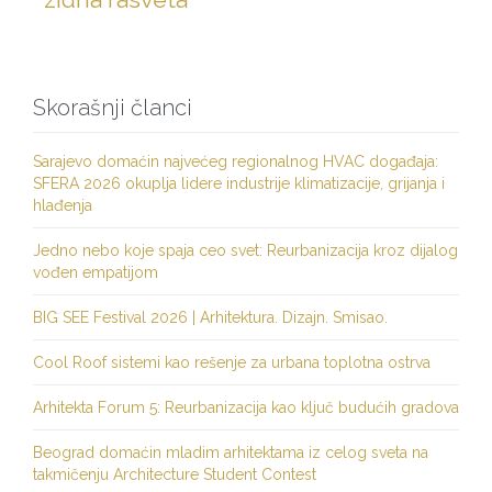
Skorašnji članci
Sarajevo domaćin najvećeg regionalnog HVAC događaja:
SFERA 2026 okuplja lidere industrije klimatizacije, grijanja i
hlađenja
Jedno nebo koje spaja ceo svet: Reurbanizacija kroz dijalog
vođen empatijom
BIG SEE Festival 2026 | Arhitektura. Dizajn. Smisao.
Cool Roof sistemi kao rešenje za urbana toplotna ostrva
Arhitekta Forum 5: Reurbanizacija kao ključ budućih gradova
Beograd domaćin mladim arhitektama iz celog sveta na
takmičenju Architecture Student Contest