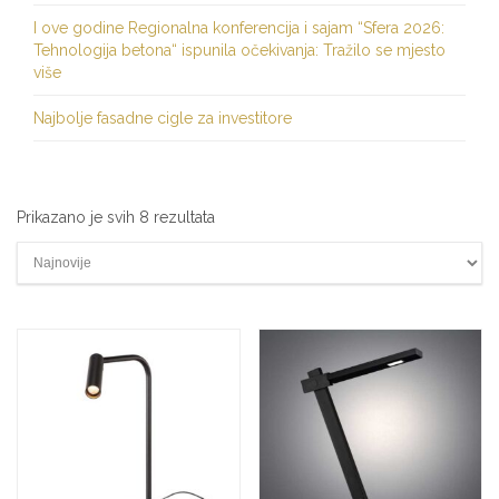
I ove godine Regionalna konferencija i sajam “Sfera 2026:
Tehnologija betona“ ispunila očekivanja: Tražilo se mjesto
više
Najbolje fasadne cigle za investitore
Sortirano
Prikazano je svih 8 rezultata
po
najnovijem