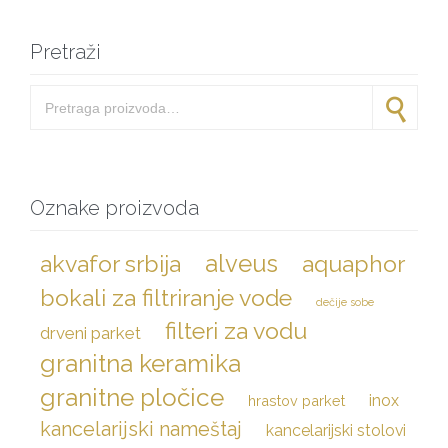
Pretraži
Pretraga za:
Pretraži
Oznake proizvoda
akvafor srbija
alveus
aquaphor
bokali za filtriranje vode
dečije sobe
filteri za vodu
drveni parket
granitna keramika
granitne pločice
inox
hrastov parket
kancelarijski nameštaj
kancelarijski stolovi