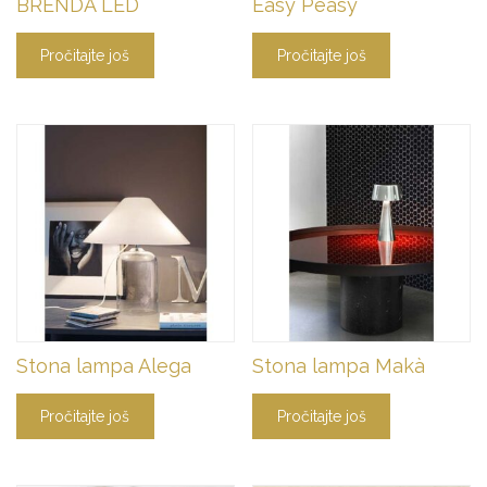
BRENDA LED
Easy Peasy
Pročitajte još
Pročitajte još
Stona lampa Alega
Stona lampa Makà
Pročitajte još
Pročitajte još