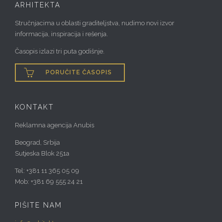
ARHITEKTA
Stručnjacima u oblasti graditeljstva, nudimo novi izvor
informacija, inspiracija i rešenja.
Časopis izlazi tri puta godišnje.

PORUČITE ČASOPIS
KONTAKT
Reklamna agencija Anubis
Beograd, Srbija
Sutjeska Blok 251a
Tel: +381 11 365 05 09
Mob: +381 69 555 24 21
PIŠITE NAM