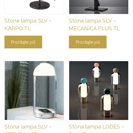
Stona lampa SLV –
Stona lampa SLV –
KARPO TL
MECANICA PLUS TL
Pročitajte još
Pročitajte još
Stona lampa SLV –
Stona lampa LODES –